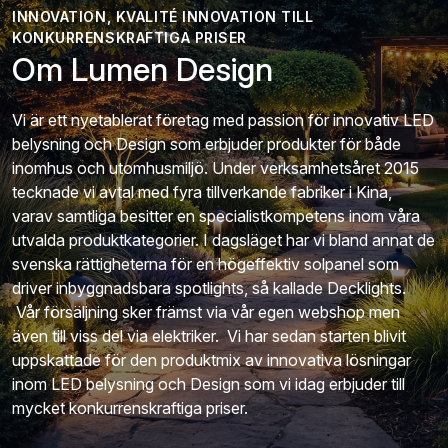
INNOVATION, KVALITÉ INNOVATION TILL
KONKURRENSKRAFTIGA PRISER
Om Lumen Design
Vi är ett nyetablerat företag med passion för innovativ LED
belysning och Design som erbjuder produkter för både
inomhus och utomhusmiljö. Under verksamhetsåret 2015
tecknade vi avtal med fyra tillverkande fabriker i Kina,
varav samtliga besitter en specialistkompetens inom våra
utvalda produktkategorier. I dagsläget har vi bland annat de
svenska rättigheterna för en högeffektiv solpanel som
driver inbyggnadsbara spotlights, så kallade Decklights.
Vår försäljning sker främst via vår egen webshop men
även till viss del via elektriker. Vi har sedan starten blivit
uppskattade för den produktmix av innovativa lösningar
inom LED belysning och Design som vi idag erbjuder till
mycket konkurrenskraftiga priser.