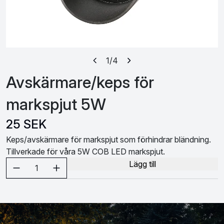
1
/4
Avskärmare/keps för
markspjut 5W
25 SEK
Keps/avskärmare för markspjut som förhindrar bländning.
Tillverkade för våra 5W COB LED markspjut.
Välj antal
Lägg till
1