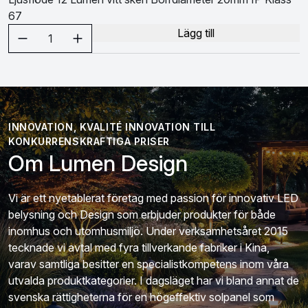
67
Välj antal
Lägg till
1
INNOVATION, KVALITÉ INNOVATION TILL
KONKURRENSKRAFTIGA PRISER
Om Lumen Design
Vi är ett nyetablerat företag med passion för innovativ LED
belysning och Design som erbjuder produkter för både
inomhus och utomhusmiljö. Under verksamhetsåret 2015
tecknade vi avtal med fyra tillverkande fabriker i Kina,
varav samtliga besitter en specialistkompetens inom våra
utvalda produktkategorier. I dagsläget har vi bland annat de
svenska rättigheterna för en högeffektiv solpanel som