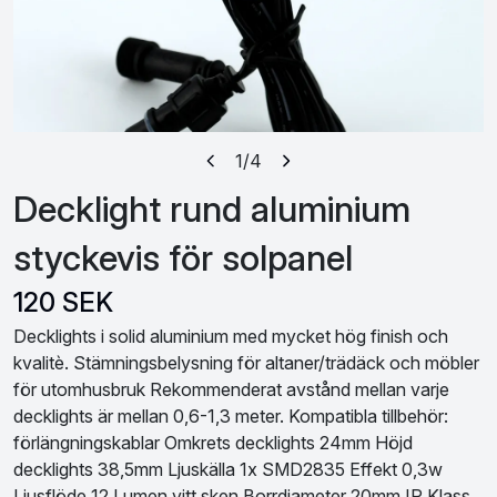
1
/4
Decklight rund aluminium
styckevis för solpanel
120 SEK
Decklights i solid aluminium med mycket hög finish och
kvalitè. Stämningsbelysning för altaner/trädäck och möbler
för utomhusbruk Rekommenderat avstånd mellan varje
decklights är mellan 0,6-1,3 meter. Kompatibla tillbehör:
förlängningskablar Omkrets decklights 24mm Höjd
decklights 38,5mm Ljuskälla 1x SMD2835 Effekt 0,3w
Ljusflöde 12 Lumen vitt sken Borrdiameter 20mm IP Klass