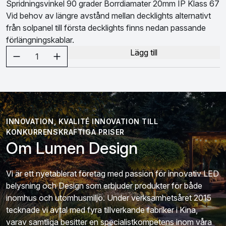
Spridningsvinkel 90 grader Borrdiamater 20mm IP Klass 67
Vid behov av längre avstånd mellan decklights alternativt
från solpanel till första decklights finns nedan passande
förlängningskablar.
Välj antal
Lägg till
1
INNOVATION, KVALITÉ INNOVATION TILL
KONKURRENSKRAFTIGA PRISER
Om Lumen Design
Vi är ett nyetablerat företag med passion för innovativ LED
belysning och Design som erbjuder produkter för både
inomhus och utomhusmiljö. Under verksamhetsåret 2015
tecknade vi avtal med fyra tillverkande fabriker i Kina,
varav samtliga besitter en specialistkompetens inom våra