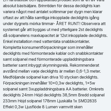
absolut bästsäljare. Brinntiden för dessa decklights kan
variera något med antalet soltimmar per dygn men klarar
oftast av att hålla samtliga inkopplade decklights igång
under dygnets mörka timmar- ÅRET RUNT! Observera att
systemet går att byggas ut med ytterligare 2st decklights
då solpanelens maxkapacitet är 12st inkopplade decklights.
Enkel installation med vattentäta snabbkontakter.
Kompletta konsumentförpackningar som innehåller
decklights med förmonterade kablar och snabbkontakter
samt solpanel med förmonterade uppladdningsbara
batterier samt inbyggt skymningsrelä. Rekommenderat
avstånd mellan varje decklights är mellan 0,6-1,3 meter.
Medföljande solpanel kan driva 10 stycken decklights.
Förpackningen innehåller 10x0,3w decklights, 1x5w
solpanel samt 3xuppladdningsbara AA batterier. Omkrets
decklights 24mm Höjd decklights 38,5mm Bredd solpanel
233mm Höjd solpanel 178mm Ljuskälla 1x SMD2835
Effekt 0,3w Ljusflöde 8 Lumen varmvitt sken