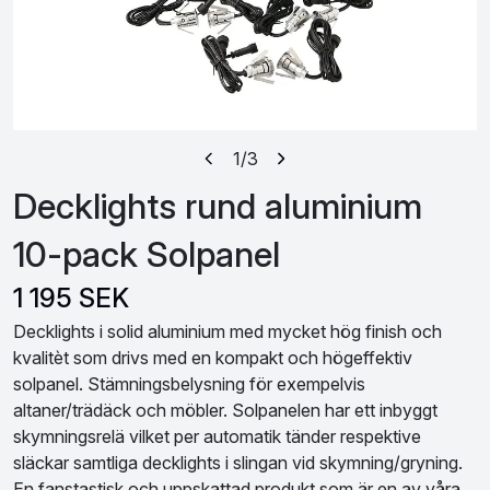
1
/3
Decklights rund aluminium
10-pack Solpanel
1 195 SEK
Decklights i solid aluminium med mycket hög finish och
kvalitèt som drivs med en kompakt och högeffektiv
solpanel. Stämningsbelysning för exempelvis
altaner/trädäck och möbler. Solpanelen har ett inbyggt
skymningsrelä vilket per automatik tänder respektive
släckar samtliga decklights i slingan vid skymning/gryning.
En fanstastisk och uppskattad produkt som är en av våra