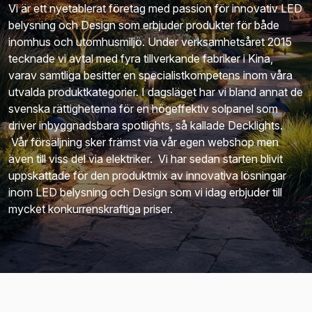
Vi är ett nyetablerat företag med passion för innovativ LED
belysning och Design som erbjuder produkter för både
inomhus och utomhusmiljö. Under verksamhetsåret 2015
tecknade vi avtal med fyra tillverkande fabriker i Kina,
varav samtliga besitter en specialistkompetens inom våra
utvalda produktkategorier. I dagsläget har vi bland annat de
svenska rättigheterna för en högeffektiv solpanel som
driver inbyggnadsbara spotlights, så kallade Decklights.
Vår försäljning sker främst via vår egen webshop men
även till viss del via elektriker. Vi har sedan starten blivit
uppskattade för den produktmix av innovativa lösningar
inom LED belysning och Design som vi idag erbjuder till
mycket konkurrenskraftiga priser.