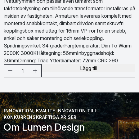
i våtutrymmen och passar även utmärkt som
takfotsbelysning om tillhörande transformator installeras på
insidan av fastigheten. Armaturen levereras komplett med
monterad snabbkontakt, dimbart drivdon samt skruvfri
kopplingsbox med uttag för 16mm VP-rör för en snabb,
enkel och säker montering och seriekoppling.
Spridningsvinkel: 34 graderFärgtemperatur: Dim To Warm
2000K-3000KHåltagning: 56mmInbyggnadshöjd:
36mmDimring: Triac Ytterdiamater: 72mm CRI: >90
Välj antal
Lägg till
1
INNOVATION, KVALITÉ INNOVATION TILL
KONKURRENSKRAFTIGA PRISER
Om Lumen Design