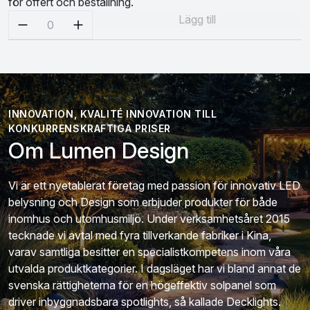
för offert och beställning.
Välj antal
Lägg till
0
INNOVATION, KVALITÉ INNOVATION TILL
KONKURRENSKRAFTIGA PRISER
Om Lumen Design
Vi är ett nyetablerat företag med passion för innovativ LED
belysning och Design som erbjuder produkter för både
inomhus och utomhusmiljö. Under verksamhetsåret 2015
tecknade vi avtal med fyra tillverkande fabriker i Kina,
varav samtliga besitter en specialistkompetens inom våra
utvalda produktkategorier. I dagsläget har vi bland annat de
svenska rättigheterna för en högeffektiv solpanel som
driver inbyggnadsbara spotlights, så kallade Decklights.