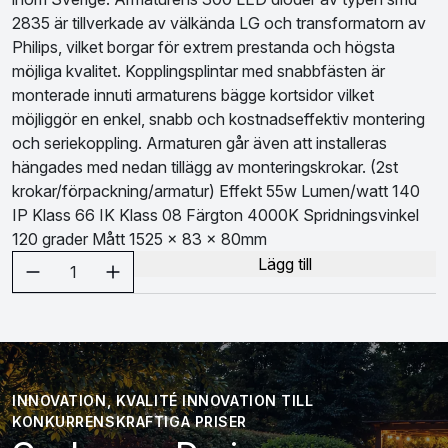
2835 är tillverkade av välkända LG och transformatorn av
Philips, vilket borgar för extrem prestanda och högsta
möjliga kvalitet. Kopplingsplintar med snabbfästen är
monterade innuti armaturens bägge kortsidor vilket
möjliggör en enkel, snabb och kostnadseffektiv montering
och seriekoppling. Armaturen går även att installeras
hängades med nedan tillägg av monteringskrokar. (2st
krokar/förpackning/armatur) Effekt 55w Lumen/watt 140
IP Klass 66 IK Klass 08 Färgton 4000K Spridningsvinkel
120 grader Mått 1525 x 83 x 80mm
Välj antal
Lägg till
1
INNOVATION, KVALITÉ INNOVATION TILL
KONKURRENSKRAFTIGA PRISER