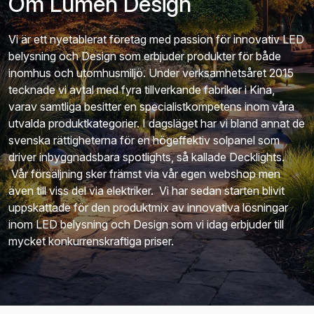
Om Lumen Design
Vi är ett nyetablerat företag med passion för innovativ LED
belysning och Design som erbjuder produkter för både
inomhus och utomhusmiljö. Under verksamhetsåret 2015
tecknade vi avtal med fyra tillverkande fabriker i Kina,
varav samtliga besitter en specialistkompetens inom våra
utvalda produktkategorier. I dagsläget har vi bland annat de
svenska rättigheterna för en högeffektiv solpanel som
driver inbyggnadsbara spotlights, så kallade Decklights.
Vår försäljning sker främst via vår egen webshop men
även till viss del via elektriker. Vi har sedan starten blivit
uppskattade för den produktmix av innovativa lösningar
inom LED belysning och Design som vi idag erbjuder till
mycket konkurrenskraftiga priser.