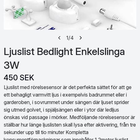
1
/4
Ljuslist Bedlight Enkelslinga
3W
450 SEK
Ljuslist med rörelsesensor är det perfekta sättet för att ge
ett behagligt varmvitt ljus i exempelvis badrummet eller i
garderoben, i sovrummet under sängen där ljuset sprider
sig utmed golvet, i spjäljsängen eller i ytor där ledljus
önskas vid passage i mörker. Medföljande rörelsesensor är
ställbar hur länge ljuslisten skall lysa efter aktivering, från tre
sekunder upp till tio minuter Kompletta
konsumentförpackningar som innehåller 1,2meter ljuslist