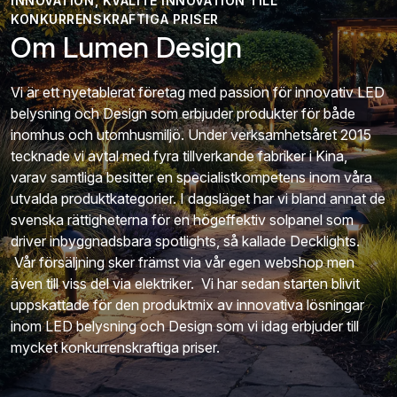
INNOVATION, KVALITÉ INNOVATION TILL
KONKURRENSKRAFTIGA PRISER
Om Lumen Design
Vi är ett nyetablerat företag med passion för innovativ LED
belysning och Design som erbjuder produkter för både
inomhus och utomhusmiljö. Under verksamhetsåret 2015
tecknade vi avtal med fyra tillverkande fabriker i Kina,
varav samtliga besitter en specialistkompetens inom våra
utvalda produktkategorier. I dagsläget har vi bland annat de
svenska rättigheterna för en högeffektiv solpanel som
driver inbyggnadsbara spotlights, så kallade Decklights.
Vår försäljning sker främst via vår egen webshop men
även till viss del via elektriker. Vi har sedan starten blivit
uppskattade för den produktmix av innovativa lösningar
inom LED belysning och Design som vi idag erbjuder till
mycket konkurrenskraftiga priser.