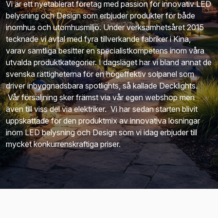
Vi är ett nyetablerat företag med passion för innovativ LED
belysning och Design som erbjuder produkter för både
inomhus och utomhusmiljö. Under verksamhetsåret 2015
tecknade vi avtal med fyra tillverkande fabriker i Kina,
varav samtliga besitter en specialistkompetens inom våra
utvalda produktkategorier. I dagsläget har vi bland annat de
svenska rättigheterna för en högeffektiv solpanel som
driver inbyggnadsbara spotlights, så kallade Decklights.
Vår försäljning sker främst via vår egen webshop men
även till viss del via elektriker. Vi har sedan starten blivit
uppskattade för den produktmix av innovativa lösningar
inom LED belysning och Design som vi idag erbjuder till
mycket konkurrenskraftiga priser.