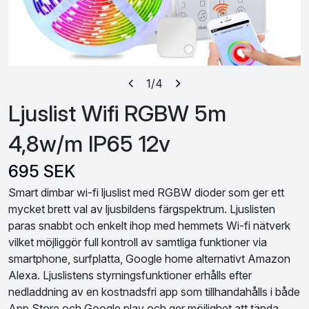
1
/4
Ljuslist Wifi RGBW 5m
4,8w/m IP65 12v
695 SEK
Smart dimbar wi-fi ljuslist med RGBW dioder som ger ett
mycket brett val av ljusbildens färgspektrum. Ljuslisten
paras snabbt och enkelt ihop med hemmets Wi-fi nätverk
vilket möjliggör full kontroll av samtliga funktioner via
smartphone, surfplatta, Google home alternativt Amazon
Alexa. Ljuslistens styrningsfunktioner erhålls efter
nedladdning av en kostnadsfri app som tillhandahålls i både
App Store och Google play och ger möjlighet att tända,