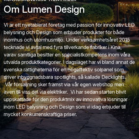
Om Lumen Design
Vi är ett nyetablerat företag med passion för innovativ LED
belysning och Design som erbjuder produkter för både
inomhus och utomhusmiljö. Under verksamhetsåret 2015
tecknade vi avtal med fyra tillverkande fabriker i Kina,
varav samtliga besitter en specialistkompetens inom våra
utvalda produktkategorier. I dagsläget har vi bland annat de
svenska rättigheterna för en högeffektiv solpanel som
driver inbyggnadsbara spotlights, så kallade Decklights.
Vår försäljning sker främst via vår egen webshop men
även till viss del via elektriker. Vi har sedan starten blivit
uppskattade för den produktmix av innovativa lösningar
inom LED belysning och Design som vi idag erbjuder till
mycket konkurrenskraftiga priser.