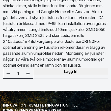
släcka, dimra, ställa in timerfunktion, ändra färgtoner mm
mm. Vid parning med Google Home eller Amazon Alexa
går det även att styra ljuslistens funktioner via rösten. Då
ljuslisten är klassad med IP-65, kan installation även göras i
våtutrymmen. Längd 5mBredd 10mmLjuskällor SMD 5050
färgat sken, SMD 2835 vitt skenLeds/5m rulle
240stLeds/m 48stFärgtemperatur JusterbarCRI 80För
optimal användning av ljuslisten rekomenderar vi tillägg av
passande aluminiumprofiler nedan. Montering av ljuslister i
någon av våra två olika modeller av aluminiumprofiler ger
optimal kylning samt en jämn och fin ljusbild.
Välj antal
Lägg till
1
INNOVATION, KVALITÉ INNOVATION TILL
KONKURRENSKRAFTIGA PRISER