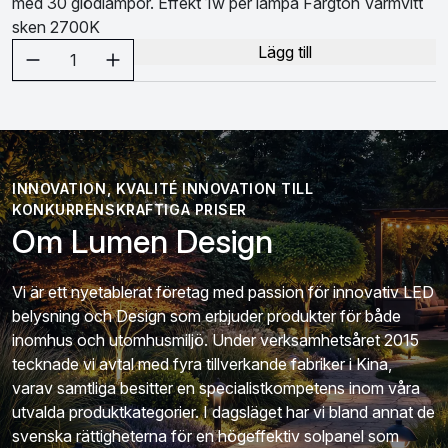
med 30 glödlampor. Effekt 1w per lampa Färgton Varmvitt
sken 2700K
Välj antal
Lägg till
1
INNOVATION, KVALITÉ INNOVATION TILL
KONKURRENSKRAFTIGA PRISER
Om Lumen Design
Vi är ett nyetablerat företag med passion för innovativ LED
belysning och Design som erbjuder produkter för både
inomhus och utomhusmiljö. Under verksamhetsåret 2015
tecknade vi avtal med fyra tillverkande fabriker i Kina,
varav samtliga besitter en specialistkompetens inom våra
utvalda produktkategorier. I dagsläget har vi bland annat de
svenska rättigheterna för en högeffektiv solpanel som