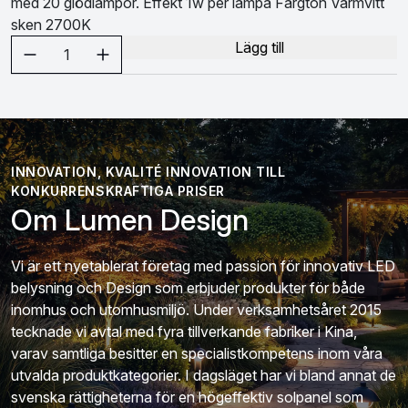
med 20 glödlampor. Effekt 1w per lampa Färgton Varmvitt
sken 2700K
Välj antal
Lägg till
1
INNOVATION, KVALITÉ INNOVATION TILL
KONKURRENSKRAFTIGA PRISER
Om Lumen Design
Vi är ett nyetablerat företag med passion för innovativ LED
belysning och Design som erbjuder produkter för både
inomhus och utomhusmiljö. Under verksamhetsåret 2015
tecknade vi avtal med fyra tillverkande fabriker i Kina,
varav samtliga besitter en specialistkompetens inom våra
utvalda produktkategorier. I dagsläget har vi bland annat de
svenska rättigheterna för en högeffektiv solpanel som