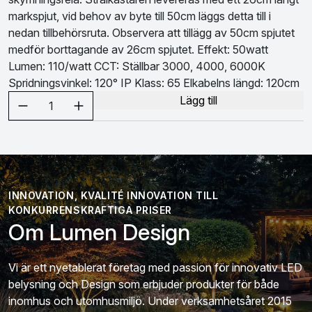
markspjut, vid behov av byte till 50cm läggs detta till i
nedan tillbehörsruta. Observera att tillägg av 50cm spjutet
medför borttagande av 26cm spjutet. Effekt: 50watt
Lumen: 110/watt CCT: Ställbar 3000, 4000, 6000K
Spridningsvinkel: 120° IP Klass: 65 Elkabelns längd: 120cm
Välj antal
Lägg till
1
INNOVATION, KVALITÉ INNOVATION TILL
KONKURRENSKRAFTIGA PRISER
Om Lumen Design
Vi är ett nyetablerat företag med passion för innovativ LED
belysning och Design som erbjuder produkter för både
inomhus och utomhusmiljö. Under verksamhetsåret 2015