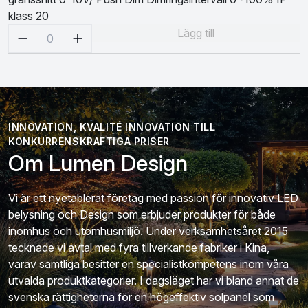
klass 20
Välj antal
Lägg till
0
INNOVATION, KVALITÉ INNOVATION TILL
KONKURRENSKRAFTIGA PRISER
Om Lumen Design
Vi är ett nyetablerat företag med passion för innovativ LED
belysning och Design som erbjuder produkter för både
inomhus och utomhusmiljö. Under verksamhetsåret 2015
tecknade vi avtal med fyra tillverkande fabriker i Kina,
varav samtliga besitter en specialistkompetens inom våra
utvalda produktkategorier. I dagsläget har vi bland annat de
svenska rättigheterna för en högeffektiv solpanel som