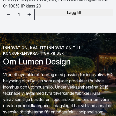
0~100% IP klass 20
Välj antal
Lägg till
1
INNOVATION, KVALITÉ INNOVATION TILL
KONKURRENSKRAFTIGA PRISER
Om Lumen Design
Vi är ett nyetablerat företag med passion för innovativ LED
belysning och Design som erbjuder produkter för både
inomhus och utomhusmiljö. Under verksamhetsåret 2015
tecknade vi avtal med fyra tillverkande fabriker i Kina,
varav samtliga besitter en specialistkompetens inom våra
utvalda produktkategorier. I dagsläget har vi bland annat de
svenska rättigheterna för en högeffektiv solpanel som