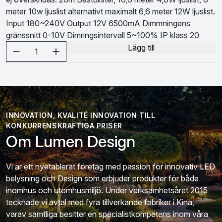
meter 10w ljuslist alternativt maximalt 6,6 meter 12W ljuslist.
Input 180~240V Output 12V 6500mA Dimmningens
gränssnitt 0-10V Dimringsintervall 5~100% IP klass 20
Välj antal
Lägg till
1
INNOVATION, KVALITÉ INNOVATION TILL
KONKURRENSKRAFTIGA PRISER
Om Lumen Design
Vi är ett nyetablerat företag med passion för innovativ LED
belysning och Design som erbjuder produkter för både
inomhus och utomhusmiljö. Under verksamhetsåret 2015
tecknade vi avtal med fyra tillverkande fabriker i Kina,
varav samtliga besitter en specialistkompetens inom våra