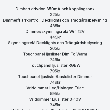
Dimbart drivdon 350mA och kopplingsbox
325kr
Dimmer/fjärrkontroll Decklights och Trädgårdsbelysning
485kr
Dimmer/skymningsrelä Wifi 12V
449kr
Skymningsrelä Decklights och Trädgårdsbelysning
265kr
Touchpanel ljuslister Dim To Warm
749kr
Touchpanel ljuslister RGBW
795kr
Touchpanel ljuslister/bastulister Dimmer
749kr
Vriddimmer Led/Halogen Triac
595kr
Vriddimmer Ljuslister 0-10V
345kr