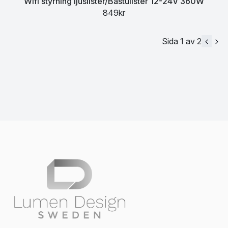
Wifi styrning ljuslister/Bastulister 12-24V 360W
849kr
Sida 1 av 2