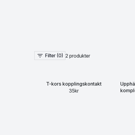
Filter
(0)
2 produkter
T-kors kopplingskontakt
Upphän
komple
35kr