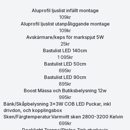
Aluprofil ljuslist infällt montage
109kr
Aluprofil ljuslist utanpåliggande montage
109kr
Avskärmare/keps för markspjut 5W
25kr
Bastulist LED 140cm
1 095kr
Bastulist LED 50cm
695kr
Bastulist LED 90cm
895kr
Boost Mässa och Butiksbelysning 12w
995kr
Bänk/Skåpbelysning 3x3W COB LED Puckar, inkl
drivdon, och kopplingsbox
Sken/Färgtemperatur:Varmvitt sken 2800-3200 Kelvin
699kr
Decklight Trappa/Stolpe Zink styckevis